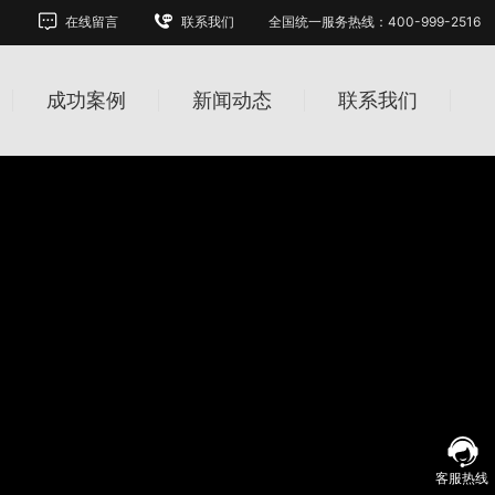
在线留言
联系我们
全国统一服务热线：400-999-2516
成功案例
新闻动态
联系我们
客服热线