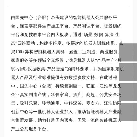
由国先中心（合肥）牵头建设的智能机器人公共服务平
台，涵盖零部件生产加工平台、产品测试平台、场景训练
平台和竞技赛事平台四大板块，通过“场景-数据-算法-生
态”四维联动，构建多维度、多层次的机器人训练体系，布
客
局100+异构智能机器人集群，涵盖工业制造、商业服务、
服
热
家庭服务等多领域全真场景，满足机器人从“产品生产-测
线
总
试-训练-数据收集-产品更迭”的闭环要求，并为国家制定机
部
电
器人产品及行业标准提供有效数据参数支持。
在此过程
话
中，国先中心（合肥）持续复刻巨一、联宝、江淮等龙头
企
业
企业真实制造产线，延伸家庭、酒店、商超、公共安全场
邮
箱
景，吸引乐聚、聆动通用、中科深谷、零次方、江淮协同
公
创新中心等一批机器人企业加入，推动智能机器人产业融
众
号
合集群发展，助力打造国内顶尖、国际一流的智能机器人
产业公共服务平台。