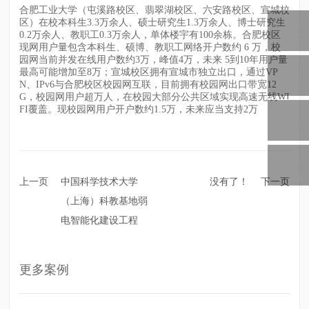
合肥工业大学（屯溪路校区、翡翠湖校区、六安路校区、宣城校
区）在校本科生3.3万余人、硕士研究生1.3万余人、博士研究生
客
服
0.2万余人、教职工0.3万余人，单体楼宇有100余栋。合肥校区
热
现网用户量包含本科生、硕博、教职工网络开户数约 6 万，校
线
园网当前并发在线用户数约3万，峰值4万，未来 5到10年用户量
总
最高可能增加至8万；宣城校区拥有宣城市独立出口，通过VP
部
N、IPv6与合肥校区校园网互联，目前拥有校园网出口带宽12
电
话
G，校园网用户超万人，在校园大部分公共区域实现高速无线WI
FI覆盖。现校园网用户开户数约1.5万，未来应当支持2万
企
业
邮
箱
公
众
号
上一页
中国科学技术大学
没有了！
下一页
（上海）科教基地弱
电智能化建设工程
更多案例