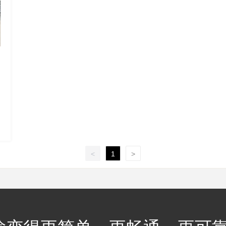
<
1
>