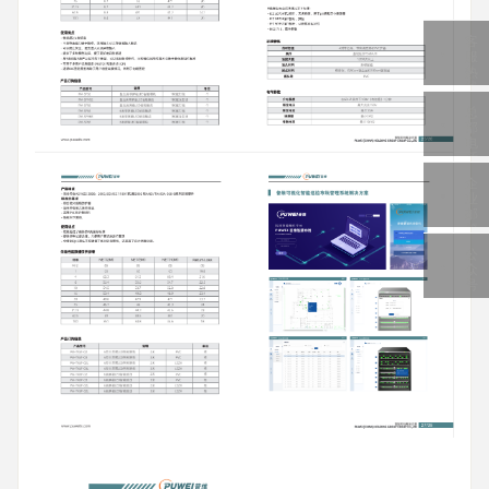
客
服
热
线
总
部
电
话
企
业
邮
箱
公
众
号